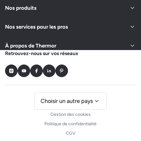
Fermé actuellement
Nos produits
Nos services pour les pros
Demander un devis
Afficher le numéro
À propos de Thermor
DELEPLANQUE ISD
Retrouvez-nous sur vos réseaux
21 RUE DE VALENCIENNE
59000 LILLE
Instagram
Youtube
Facebook
LinkedIn
Pinterest
Fermé actuellement
Demander un devis
Afficher le numéro
Choisir un autre pays
Gestion des cookies
COTE NOUVELLES ENERGIES
Politique de confidentialité
35 RUE ST DRUON
CGV
59400 CAMBRAI