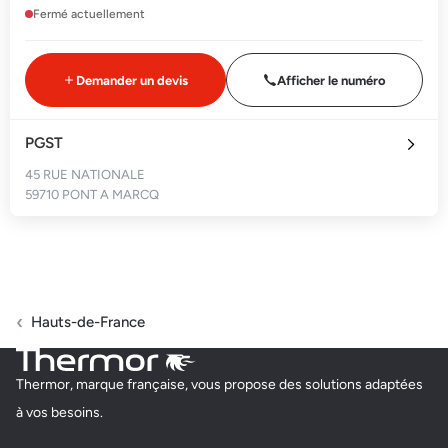
Fermé actuellement
Demander un devis
Afficher le numéro
PGST
45 RUE NATIONALE
59710 PONT A MARCQ
Fermé actuellement
Demander un devis
Afficher le numéro
Hauts-de-France
HAPPY-THERMIQUE.FR
Thermor, marque française, vous propose des solutions adaptées
229 RUE SOLFERINO
à vos besoins.
59000 LILLE