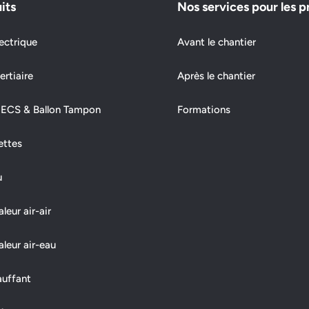
its
Nos services pour les p
ectrique
Avant le chantier
ertiaire
Après le chantier
 ECS & Ballon Tampon
Formations
ettes
u
eur air-air
leur air-eau
auffant