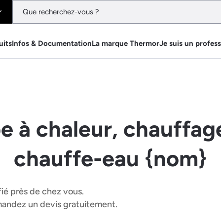
uits
Infos & Documentation
La marque Thermor
Je suis un profes
e à chaleur, chauffage
chauffe-eau {nom}
fié près de chez vous.
emandez un devis gratuitement.