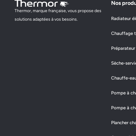
Nos produ
Thermor, marque française, vous propose des
FARDET
Radiateur él
solutions adaptées à vos besoins.
5 RUE RENE LAENNEC
Chauffage t
10430 ROSIERES PRES TROYES
Préparateur
Fermé actuellement
Sèche-servi
Demander un devis
Afficher le numéro
Chauffe-ea
Pompe à chal
Pompe à cha
Plancher ch