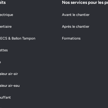
its
Nos services pour les p
ectrique
Avant le chantier
ertiaire
Après le chantier
 ECS & Ballon Tampon
Formations
ettes
u
eur air-air
leur air-eau
auffant