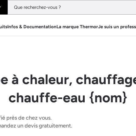
uits
Infos & Documentation
La marque Thermor
Je suis un profes
e à chaleur, chauffage
chauffe-eau {nom}
fié près de chez vous.
emandez un devis gratuitement.