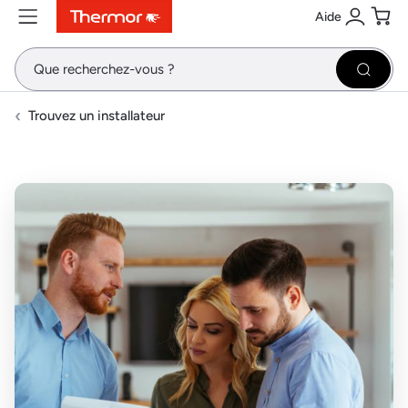
Aide
Contenu
Menu
Recherche
Se conne
Pani
Recher
Trouvez un installateur