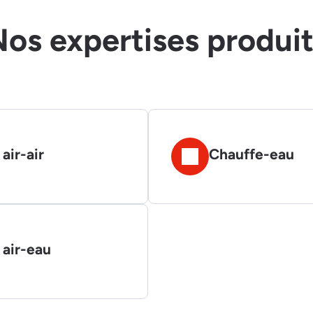
os expertises produi
air-air
Chauffe-eau
 air-eau