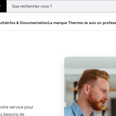
uits
Infos & Documentation
La marque Thermor
Je suis un profes
votre service pour
os besoins de