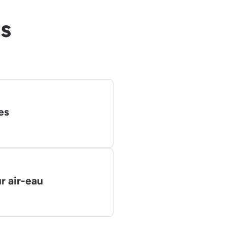
ts
es
r air-eau