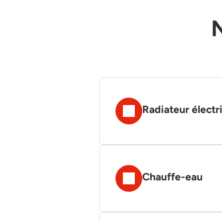
N
Radiateur électr
Chauffe-eau