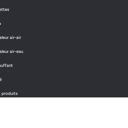
ettes
u
eur air-air
leur air-eau
auffant
é
 produits