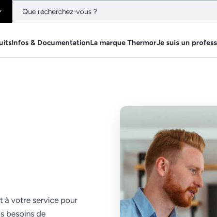
uits
Infos & Documentation
La marque Thermor
Je suis un profes
t à votre service pour
os besoins de