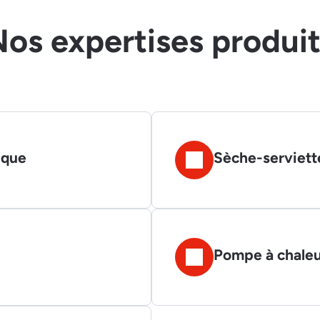
os expertises produi
ique
Sèche-serviett
Pompe à chaleu