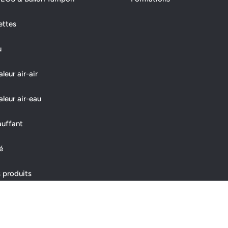
ettes
u
eur air-air
leur air-eau
auffant
é
 produits