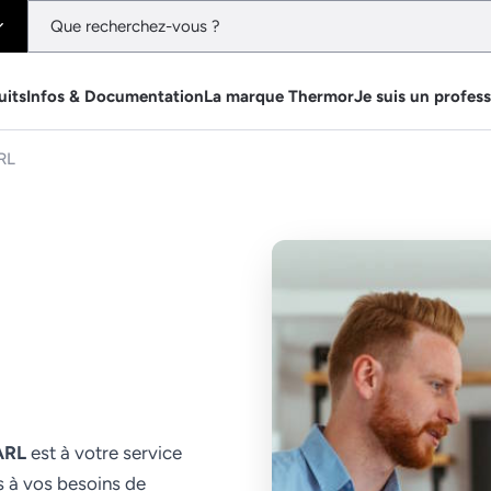
uits
Infos & Documentation
La marque Thermor
Je suis un profes
RL
ARL
est à votre service
s à vos besoins de