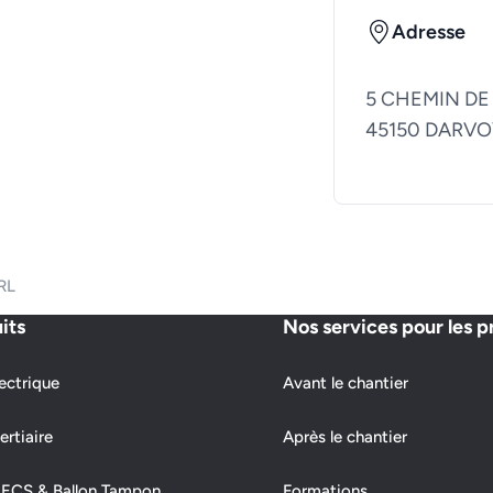
Adresse
5 CHEMIN DE
45150 DARVO
RL
its
Nos services pour les p
ectrique
Avant le chantier
ertiaire
Après le chantier
 ECS & Ballon Tampon
Formations