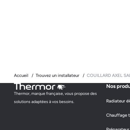
Accueil
Trouvez un installateur
COUILLARD AXEL SA
Nos produ
Thermor, marque française, vous propose des
Radiateur él
solutions adaptées à vos besoins.
Chauffage t
Préparateur