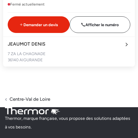
Fermé actuellement
Demander un devis
Afficher le numéro
JEAUMOT DENIS
7 ZA LA CHAGNADE
36140 AIGURANDE
Fermé actuellement
Demander un devis
Afficher le numéro
Centre-Val de Loire
CHABAUTY
Thermor, marque française, vous propose des solutions adaptées
1 RUE VILLEBOIS MAREUIL
à vos besoins.
36300 LE BLANC