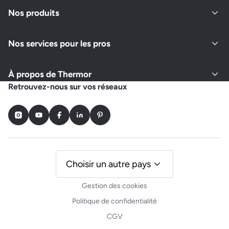
Fermé actuellement
Nos produits
Nos services pour les pros
Demander un devis
Afficher le numéro
À propos de Thermor
FRIBOULET
Retrouvez-nous sur vos réseaux
25 ROUTE DE FREDILLE, SAINT MARTIN DE LAMPS
36110 LEVROUX
Instagram
Youtube
Facebook
LinkedIn
Pinterest
Fermé actuellement
Demander un devis
Afficher le numéro
Choisir un autre pays
Gestion des cookies
Politique de confidentialité
CGV