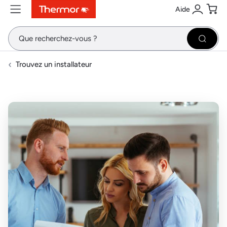
Aide
Contenu
Menu
Recherche
Se conne
Pani
Recher
Trouvez un installateur