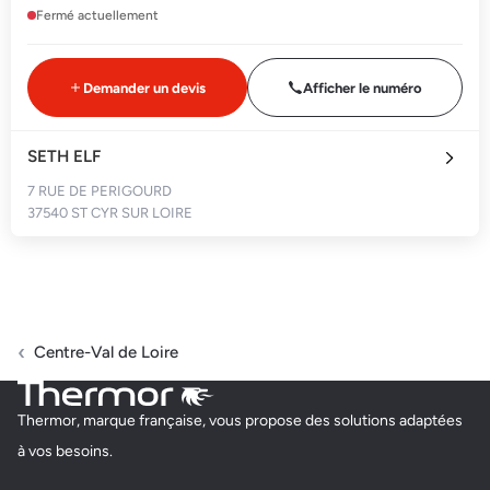
Fermé actuellement
Demander un devis
Afficher le numéro
SETH ELF
7 RUE DE PERIGOURD
37540 ST CYR SUR LOIRE
Fermé actuellement
Demander un devis
Afficher le numéro
Centre-Val de Loire
SERELEC 37
Thermor, marque française, vous propose des solutions adaptées
45 ROUTE DE VAUZELLES
à vos besoins.
37600 LOCHES