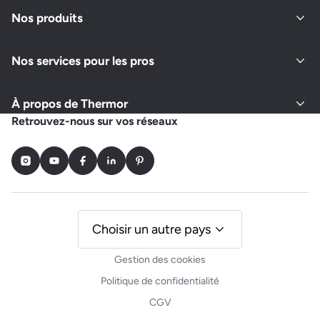
Fermé actuellement
Nos produits
Nos services pour les pros
Demander un devis
Afficher le numéro
À propos de Thermor
RENOV CARTIER
Retrouvez-nous sur vos réseaux
93 RUE GEORGES RENARD
37000 TOURS
Instagram
Youtube
Facebook
LinkedIn
Pinterest
Fermé actuellement
Demander un devis
Afficher le numéro
Choisir un autre pays
Gestion des cookies
IDR 37
Politique de confidentialité
RUE JACQUELINE AURIOL, ZI LE BOIS DE PLANTE
CGV
37700 LA VILLE AUX DAMES