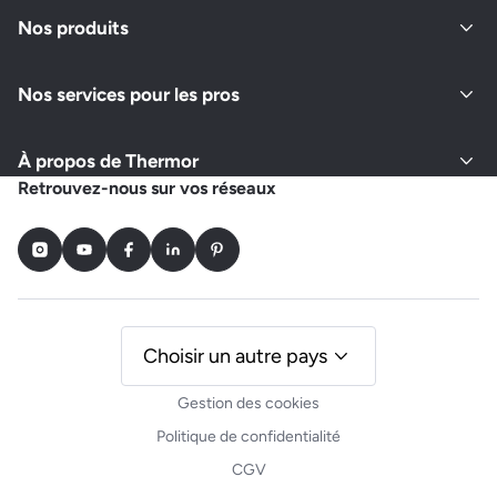
Fermé actuellement
Nos produits
Nos services pour les pros
Demander un devis
Afficher le numéro
À propos de Thermor
RENOV CARTIER
Retrouvez-nous sur vos réseaux
93 RUE GEORGES RENARD
37000 TOURS
Instagram
Youtube
Facebook
LinkedIn
Pinterest
Fermé actuellement
Demander un devis
Afficher le numéro
Choisir un autre pays
Gestion des cookies
IDR 37
Politique de confidentialité
RUE JACQUELINE AURIOL, ZI LE BOIS DE PLANTE
CGV
37700 LA VILLE AUX DAMES