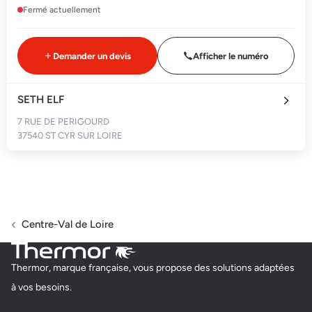
Fermé actuellement
Demander un devis
Afficher le numéro
SETH ELF
7 RUE DE PERIGOURD
37540 ST CYR SUR LOIRE
Fermé actuellement
Demander un devis
Afficher le numéro
Centre-Val de Loire
SERELEC 37
Thermor, marque française, vous propose des solutions adaptées
45 ROUTE DE VAUZELLES
à vos besoins.
37600 LOCHES