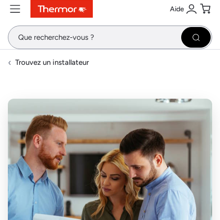
Aide
Contenu
Menu
Recherche
Se conne
Pani
Recher
Trouvez un installateur