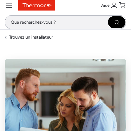
Aide
Contenu
Menu
Recherche
Se conne
Pani
Recher
Trouvez un installateur