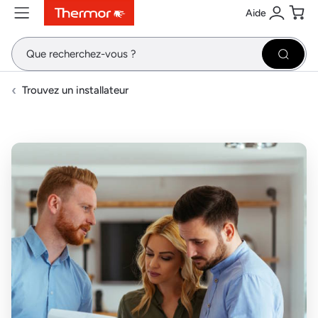
Aide
Contenu
Menu
Recherche
Se conne
Pani
Recher
Trouvez un installateur