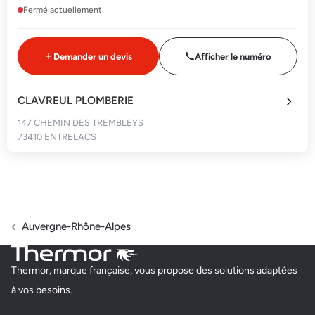
Fermé actuellement
Demander un devis
Afficher le numéro
CLAVREUL PLOMBERIE
147 CHEMIN DES TREMBLEYS
73410 ENTRELACS
Fermé actuellement
Demander un devis
Afficher le numéro
Auvergne-Rhône-Alpes
AE ENERGIE
Thermor, marque française, vous propose des solutions adaptées
253 CHEMIN DE LA CATONNIERE DU HAUT
à vos besoins.
73290 LA MOTTE SERVOLEX