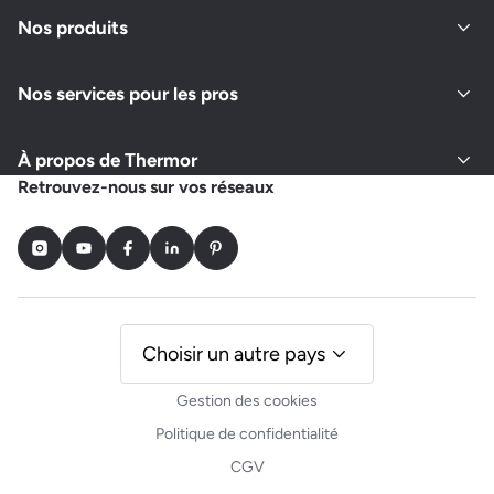
Fermé actuellement
Nos produits
Nos services pour les pros
Demander un devis
Afficher le numéro
À propos de Thermor
ACS ALBERT CHAUFFAGE SANITAIRE
Retrouvez-nous sur vos réseaux
263 ROUTE DE LONGCHAMPS
73100 PUGNY CHATENOD
Instagram
Youtube
Facebook
LinkedIn
Pinterest
Fermé actuellement
Demander un devis
Afficher le numéro
Choisir un autre pays
Gestion des cookies
Politique de confidentialité
CGV