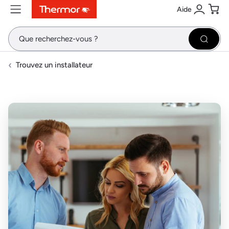
Aide
Contenu
Menu
Recherche
Se conne
Pani
Recher
Trouvez un installateur