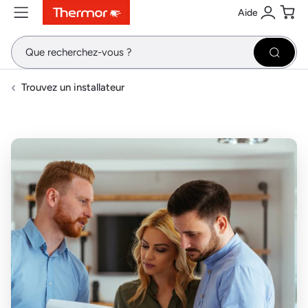
Aide
Contenu
Menu
Recherche
Se conne
Pani
Recher
Trouvez un installateur