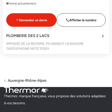
Fermé actuellement
Demander un devis
Afficher le numéro
PLOMBERIE DES 2 LACS
IMPASSE DE LA REVOIRE, PA ANNECY LA RAVOIRE
74370 EPAGNE METZ TESSY
Fermé actuellement
Demander un devis
Afficher le numéro
Auvergne-Rhône-Alpes
L'ENTREPRISE ARTISANALE
Thermor, marque française, vous propose des solutions adaptées
287 ROUTE DES CREUSES
à vos besoins.
74600 ANNECY