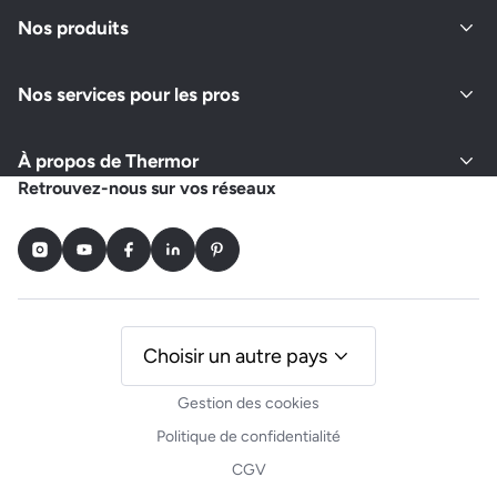
Fermé actuellement
Nos produits
Nos services pour les pros
Demander un devis
Afficher le numéro
À propos de Thermor
ELEC'GAZ MAINTENANCE
Retrouvez-nous sur vos réseaux
30 BIS RUE GUSTAVE EIFFEL, ZA DES CESARDES
74600 SEYNOD
Instagram
Youtube
Facebook
LinkedIn
Pinterest
Fermé actuellement
Demander un devis
Afficher le numéro
Choisir un autre pays
Gestion des cookies
BRAIZE BERNARD
Politique de confidentialité
1318 ROUTE DE LA PLAGNE
CGV
74110 MORZINE